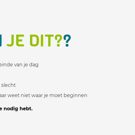
N
JE DIT?
?
einde van je dag
t slecht
maar weet niet waar je moet beginnen
e nodig hebt.