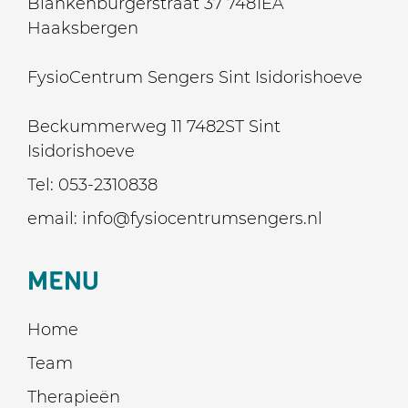
Blankenburgerstraat 37 7481EA
Haaksbergen
FysioCentrum Sengers Sint Isidorishoeve
Beckummerweg 11 7482ST Sint
Isidorishoeve
Tel:
053-2310838
email:
info@fysiocentrumsengers.nl
MENU
Home
Team
Therapieën