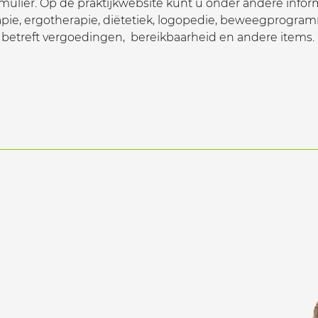
ulier. Op de praktijkwebsite kunt u onder andere inform
apie, ergotherapie, diëtetiek, logopedie, beweegprogram
 betreft vergoedingen, bereikbaarheid en andere items.