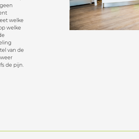
 geen
ent
weet welke
 op welke
de
eling
tel van de
 weer
s de pijn.