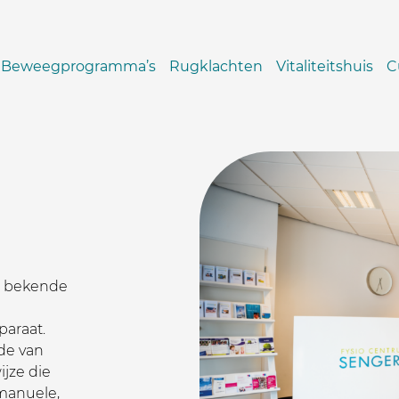
Beweegprogramma’s
Rugklachten
Vitaliteitshuis
C
en bekende
araat.
de van
jze die
 manuele,